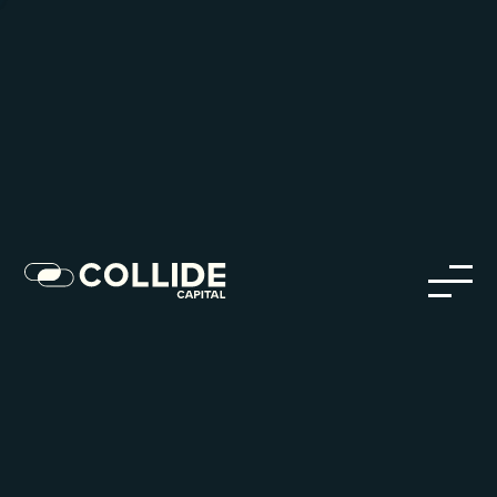
Careers in Our Network
Discover opportunities within our firm and across the
Collide portfolio
jobs
companies
Talent
My
alerts